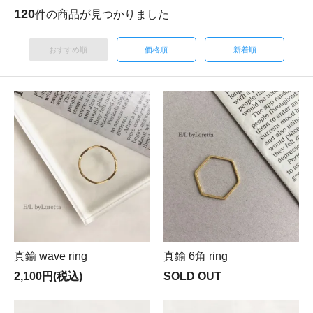
120
件の商品が見つかりました
おすすめ順
価格順
新着順
真鍮 wave ring
真鍮 6角 ring
2,100円(税込)
SOLD OUT