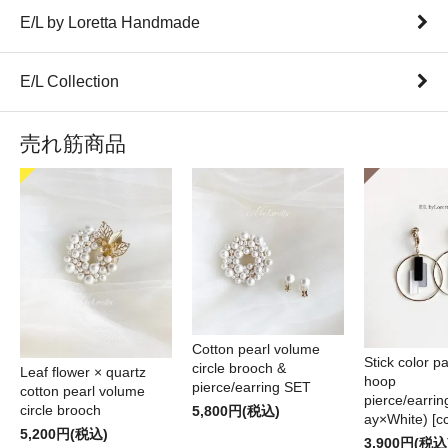
E/L by Loretta Handmade
E/L Collection
売れ筋商品
Cotton pearl volume
Stick color pa
circle brooch &
Leaf flower × quartz
hoop
pierce/earring SET
cotton pearl volume
pierce/earri
circle brooch
5,800円(税込)
ay×White) [cc
5,200円(税込)
3,900円(税込