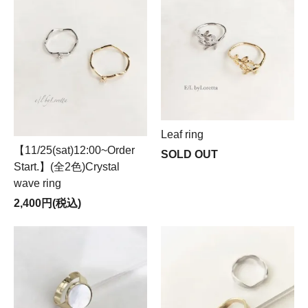
Leaf ring
【11/25(sat)12:00~Order
SOLD OUT
Start.】(全2色)Crystal
wave ring
2,400円(税込)