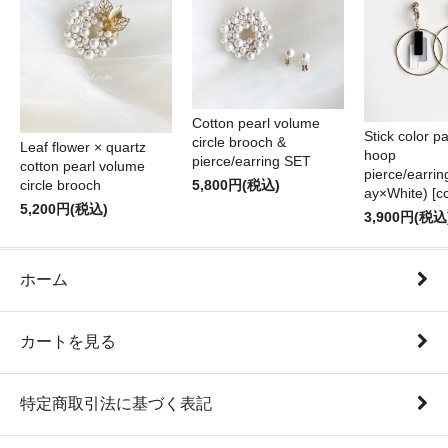
Cotton pearl volume
Stick color pa
circle brooch &
Leaf flower × quartz
hoop
pierce/earring SET
cotton pearl volume
pierce/earri
circle brooch
5,800円(税込)
ay×White) [cc
5,200円(税込)
3,900円(税込
ホーム
カートを見る
特定商取引法に基づく表記