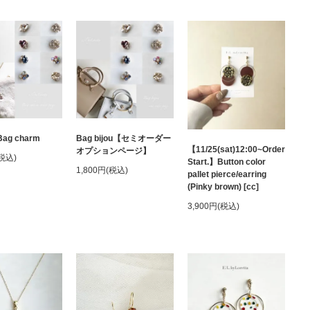
ag charm
Bag bijou【セミオーダー
【11/25(sat)12:00~Order
オプションページ】
(税込)
Start.】Button color
1,800円(税込)
pallet pierce/earring
(Pinky brown) [cc]
3,900円(税込)