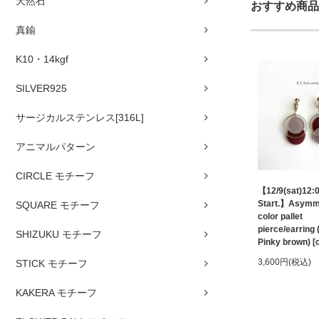
天然石
おすすめ商品
真鍮
K10・14kgf
SILVER925
サージカルステンレス[316L]
アニマルパターン
CIRCLE モチーフ
【12/9(sat)12:
Start.】Asymm
SQUARE モチーフ
color pallet
pierce/earring 
SHIZUKU モチーフ
Pinky brown) [
3,600円(税込)
STICK モチーフ
KAKERA モチーフ