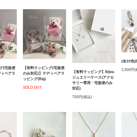
(全10色)B
グ(宅急便
【有料ラッピング(宅急便
2,000円
【有料ラッピング】Bijou
ディベアラ
のみ対応)】テディベアラ
ジュエリーケース(アクセ
ッピング(Big)
サリー専用・宅急便のみ
SOLD OUT
対応)
700円(税込)