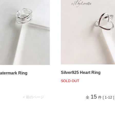
Silver925 Heart Ring
watermark Ring
SOLD OUT
15
< 前のページ
全
件 [ 1-12 ]