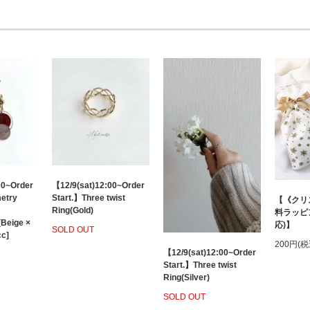
00~Order
【12/9(sat)12:00~Order
etry
Start.】Three twist
【《クリ
Ring(Gold)
料ラッピ
(Beige ×
応)】
SOLD OUT
cc]
200円(税
【12/9(sat)12:00~Order
Start.】Three twist
Ring(Silver)
SOLD OUT