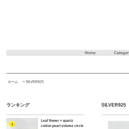
Home
Categor
ホーム
>
SILVER925
ランキング
SILVER925
Leaf flower × quartz
1
cotton pearl volume circle