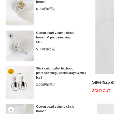
brooch
5,200円(税込)
Cotton pearl volume circle
2
brooch & pierce/earring
SET
5,800円(税込)
Stick color pallet big hoop
3
pierce/earring(Black×Gray×White)
[cc]
Silver925 
3,900円(税込)
SOLD OUT
Cotton pearl volume circle
4
brooch