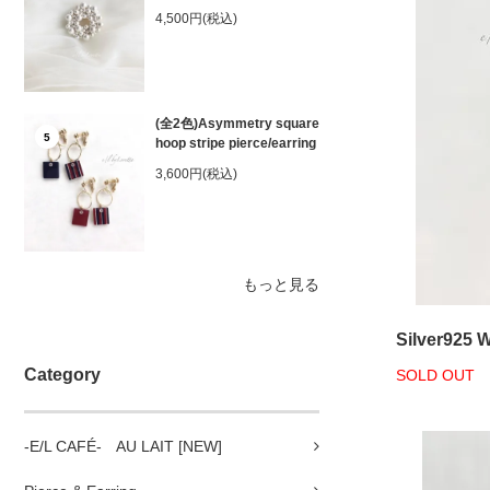
4,500円(税込)
(全2色)Asymmetry square
5
hoop stripe pierce/earring
3,600円(税込)
もっと見る
Silver925 W
Category
SOLD OUT
-E/L CAFÉ- AU LAIT [NEW]