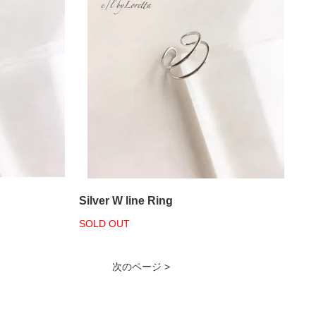
Silver W line Ring
SOLD OUT
次のページ >