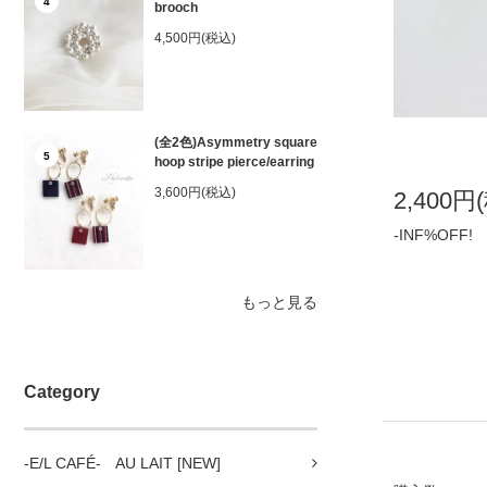
4
brooch
4,500円(税込)
(全2色)Asymmetry square
5
hoop stripe pierce/earring
3,600円(税込)
2,400円
-INF%OFF!
もっと見る
Category
-E/L CAFÉ- AU LAIT [NEW]