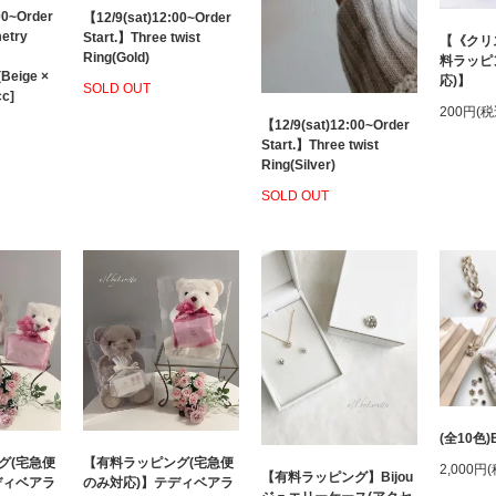
00~Order
【12/9(sat)12:00~Order
etry
Start.】Three twist
【《クリ
Ring(Gold)
料ラッピ
(Beige ×
応)】
SOLD OUT
cc]
200円(税
【12/9(sat)12:00~Order
Start.】Three twist
Ring(Silver)
SOLD OUT
(全10色)B
グ(宅急便
【有料ラッピング(宅急便
2,000円
【有料ラッピング】Bijou
ディベアラ
のみ対応)】テディベアラ