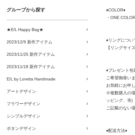
グループから探す
♦COLOR♦
・ONE COLOR
★E/L Happy Bag★
♦リングについ
2023/12/9 新作アイテム
【リングサイズ
2023/11/25 新作アイテム
2023/11/18 新作アイテム
♦プレゼント包
ご希望御座い
E/L by Loretta Handmade
お気軽にお申
アートデザイン
※複数購入の場
ッピング、等)
フラワーデザイン
ご記載のない
シンプルデザイン
ボタンデザイン
♦配送方法♦