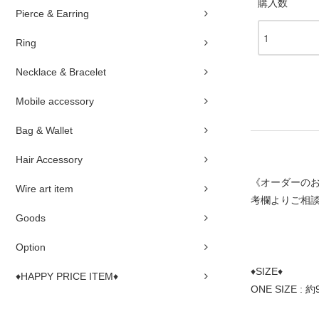
購入数
Pierce & Earring
Ring
Necklace & Bracelet
Mobile accessory
Bag & Wallet
Hair Accessory
《オーダーの
Wire art item
考欄よりご相
Goods
Option
♦SIZE♦
♦HAPPY PRICE ITEM♦
ONE SIZE : 