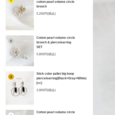
1
cotton pearl volume circle
brooch
5,200円(税込)
Cotton pearl volume circle
2
brooch & pierce/earring
SET
5,800円(税込)
Stick color pallet big hoop
3
pierce/earring(Black×Gray×White)
[cc]
3,900円(税込)
Cotton pearl volume circle