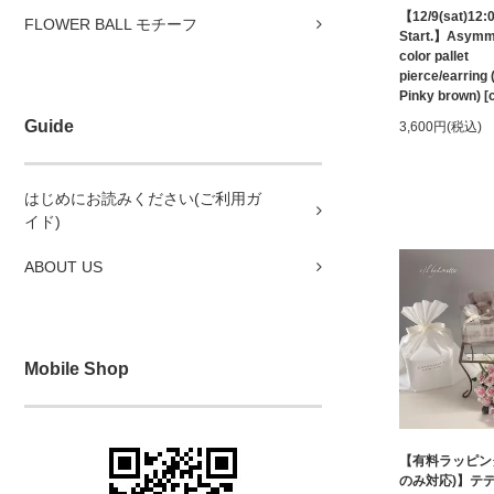
【12/9(sat)12:
FLOWER BALL モチーフ
Start.】Asymm
color pallet
pierce/earring 
Pinky brown) [
Guide
3,600円(税込)
はじめにお読みください(ご利用ガ
イド)
ABOUT US
Mobile Shop
【有料ラッピン
のみ対応)】テ