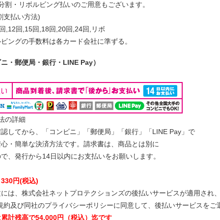
に分割・リボルビング払いのご用意もございます。
割支払い方法)
0回,12回,15回,18回,20回,24回,リボ
ルビングの手数料は各カード会社に準ずる。
・郵便局・銀行・LINE Pay）
法の詳細
認してから、「コンビニ」「郵便局」「銀行」「LINE Pay」で
安心・簡単な決済方法です。請求書は、商品とは別に
で、発行から14日以内にお支払いをお願いします。
：
330円(税込)
文には、
株式会社ネットプロテクションズ
の後払いサービスが適用され
規約及び同社のプライバシーポリシー
に同意して、後払いサービスをご
累計残高で54,000円（税込）迄です