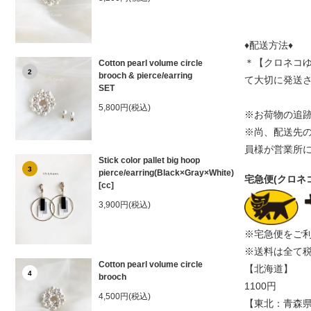
♦配送方法♦
＊【クロネコ
Cotton pearl volume circle
2
brooch & pierce/earring
て大切に発送
SET
5,800円(税込)
※お荷物の追
※尚、配送先
員様が営業所
Stick color pallet big hoop
3
pierce/earring(Black×Gray×White)
宅急便(クロネ
[cc]
3,900円(税込)
※宅急便をご利
※送料は全て
Cotton pearl volume circle
【北海道】
4
brooch
1100円
4,500円(税込)
【東北：青森県