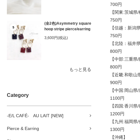
700円
【関東:茨城県/
750円
(全2色)Asymmetry square
【信越：新潟県
5
hoop stripe pierce/earring
750円
3,600円(税込)
【北陸：福井県
800円
【中部:三重県/
800円
もっと見る
【近畿:和歌山県
900円
【中国:岡山県/
Category
1100円
【四国:香川県/
1200円
-E/L CAFÉ- AU LAIT [NEW]
【九州:福岡県/
Pierce & Earring
1300円
【沖縄】