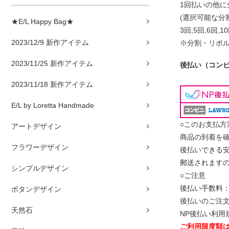
1回払いの他
(選択可能な分
★E/L Happy Bag★
3回,5回,6回,1
2023/12/9 新作アイテム
※分割・リボ
2023/11/25 新作アイテム
後払い（コンビニ
2023/11/18 新作アイテム
E/L by Loretta Handmade
○このお支払方
アートデザイン
商品の到着を確
フラワーデザイン
後払いできる
郵送されますの
シンプルデザイン
○ご注意
後払い手数料
ボタンデザイン
後払いのご注
天然石
NP後払い利用
ご利用限度額は