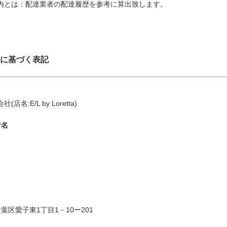
間以内とは：配達業者の配達履歴を参考に算出致します。
に基づく表記
社(店名:E/L by Loretta)
者名
葉区愛子東1丁目1－10ー201