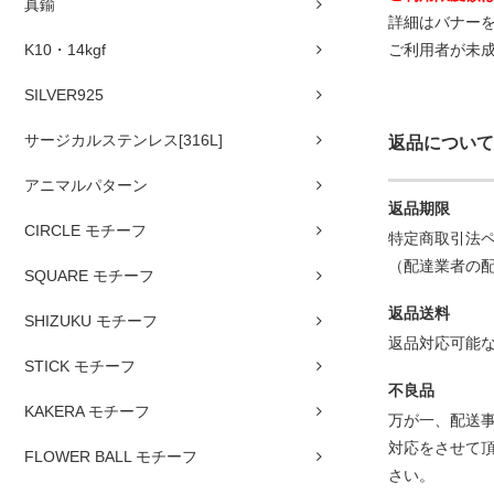
真鍮
詳細はバナー
K10・14kgf
ご利用者が未
SILVER925
サージカルステンレス[316L]
返品について
アニマルパターン
返品期限
CIRCLE モチーフ
特定商取引法
（配達業者の
SQUARE モチーフ
返品送料
SHIZUKU モチーフ
返品対応可能
STICK モチーフ
不良品
KAKERA モチーフ
万が一、配送事
対応をさせて
FLOWER BALL モチーフ
さい。