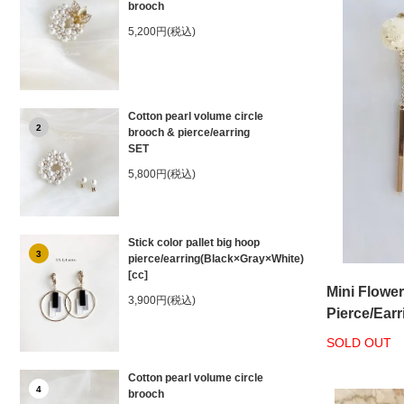
brooch
5,200円(税込)
Cotton pearl volume circle
2
brooch & pierce/earring
SET
5,800円(税込)
Stick color pallet big hoop
3
pierce/earring(Black×Gray×White)
[cc]
Mini Flower
3,900円(税込)
Pierce/Earr
SOLD OUT
Cotton pearl volume circle
4
brooch