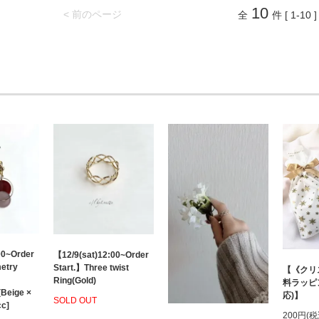
10
< 前のページ
全
件 [ 1-10 ]
00~Order
【12/9(sat)12:00~Order
etry
Start.】Three twist
【《クリ
Ring(Gold)
料ラッピ
(Beige ×
応)】
SOLD OUT
cc]
200円(税