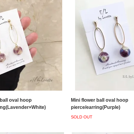
 ball oval hoop
Mini flower ball oval hoop
ring(Lavender×White)
pierce/earring(Purple)
SOLD OUT