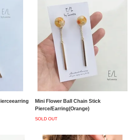
pierceearring
Mini Flower Ball Chain Stick
Pierce/Earring(Orange)
SOLD OUT