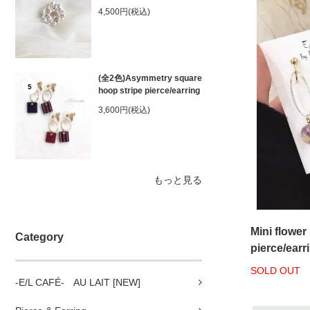
4,500円(税込)
(全2色)Asymmetry square
5
hoop stripe pierce/earring
3,600円(税込)
もっと見る
Mini flower
Category
pierce/ear
SOLD OUT
-E/L CAFÉ- AU LAIT [NEW]