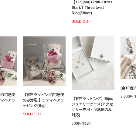
【12/9(sat)12:00~Order
Start.】Three twist
Ring(Silver)
SOLD OUT
(全10色)B
グ(宅急便
【有料ラッピング(宅急便
2,000円
【有料ラッピング】Bijou
ディベアラ
のみ対応)】テディベアラ
ジュエリーケース(アクセ
ッピング(Big)
サリー専用・宅急便のみ
SOLD OUT
対応)
700円(税込)