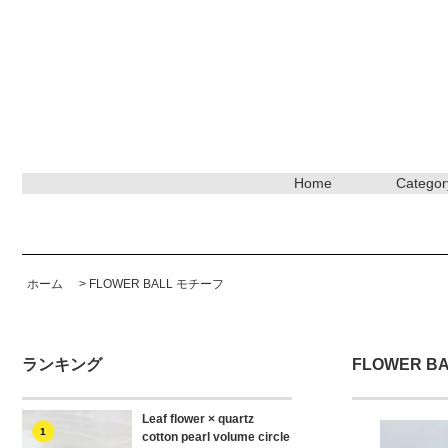
Home
Categor
ホーム
>
FLOWER BALL モチーフ
ランキング
FLOWER B
Leaf flower × quartz
1
cotton pearl volume circle