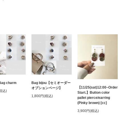
ag charm
Bag bijou【セミオーダー
【11/25(sat)12:00~Order
オプションページ】
(税込)
Start.】Button color
1,800円(税込)
pallet pierce/earring
(Pinky brown) [cc]
3,900円(税込)