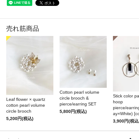
売れ筋商品
Cotton pearl volume
Stick color pa
circle brooch &
Leaf flower × quartz
hoop
pierce/earring SET
cotton pearl volume
pierce/earri
circle brooch
5,800円(税込)
ay×White) [cc
5,200円(税込)
3,900円(税込