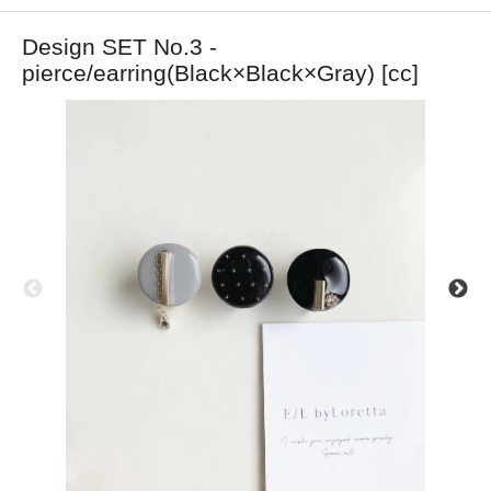
Design SET No.3 -
pierce/earring(Black×Black×Gray) [cc]