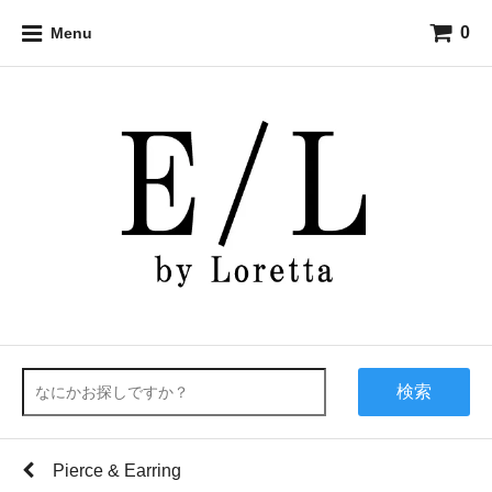
0
Menu
検索
Pierce & Earring