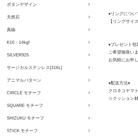
ボタンデザイン
♦リングについ
天然石
【リングサイズ
真鍮
K10・14kgf
♦プレゼント包
ご希望御座い
SILVER925
お気軽にお申
サージカルステンレス[316L]
アニマルパターン
♦配送方法♦
クロネコヤマト
CIRCLE モチーフ
☆クッション
SQUARE モチーフ
SHIZUKU モチーフ
STICK モチーフ