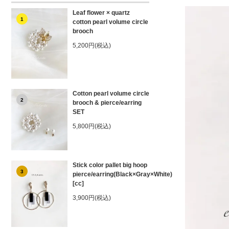
Leaf flower × quartz
1
cotton pearl volume circle
brooch
5,200円(税込)
Cotton pearl volume circle
2
brooch & pierce/earring
SET
5,800円(税込)
Stick color pallet big hoop
3
pierce/earring(Black×Gray×White)
[cc]
3,900円(税込)