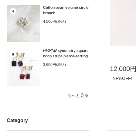
Cotton pearl volume circle
4
brooch
4,500円(税込)
(全2色)Asymmetry square
5
hoop stripe pierce/earring
3,600円(税込)
12,000
-INF%OFF!
もっと見る
Category