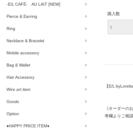
-E/L CAFÉ- AU LAIT [NEW]
購入数
Pierce & Earring
Ring
Necklace & Bracelet
Mobile accessory
Bag & Wallet
Hair Accessory
【E/L byLorett
Wire art item
Goods
《オーダーの
Option
考欄よりご相
♦HAPPY PRICE ITEM♦