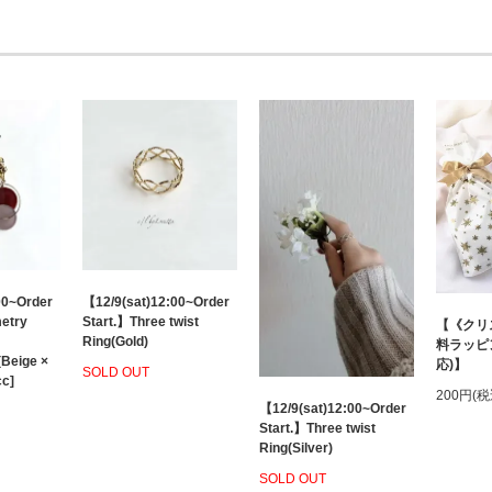
00~Order
【12/9(sat)12:00~Order
etry
Start.】Three twist
【《クリ
Ring(Gold)
料ラッピ
(Beige ×
応)】
SOLD OUT
cc]
200円(税
【12/9(sat)12:00~Order
Start.】Three twist
Ring(Silver)
SOLD OUT