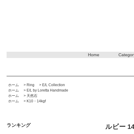
Home
Categor
ホーム
>
Ring
>
E/L Collection
ホーム
>
E/L by Loretta Handmade
ホーム
>
天然石
ホーム
>
K10・14kgf
ランキング
ルビー 14kg