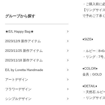
・ご購入前に
【リングサイズ
で予めご了承
グループから探す
★E/L Happy Bag★
♦SIZE♦
2023/12/9 新作アイテム
2023/11/25 新作アイテム
・ルビー : 8×
・リング : 7号
2023/11/18 新作アイテム
♦COLOR♦
E/L by Loretta Handmade
金具：GOLD
アートデザイン
♦DETAIL♦
フラワーデザイン
・天然石 ル
・リングサイ
シンプルデザイン