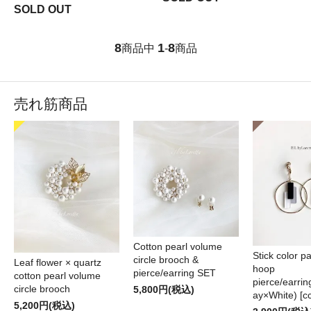
SOLD OUT
8
1
8
商品中
-
商品
売れ筋商品
Cotton pearl volume
Stick color pa
circle brooch &
Leaf flower × quartz
hoop
pierce/earring SET
cotton pearl volume
pierce/earri
circle brooch
5,800円(税込)
ay×White) [cc
5,200円(税込)