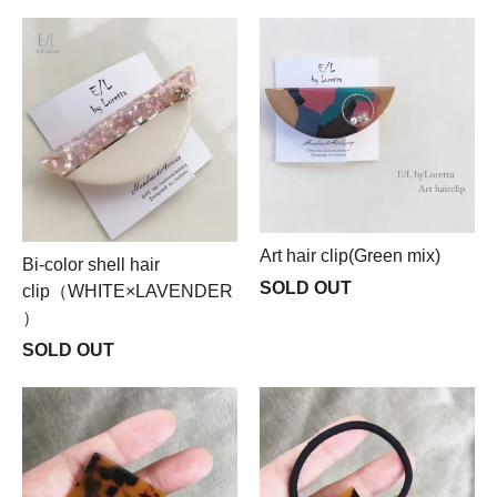
Art hair clip(Green mix)
Bi-color shell hair
SOLD OUT
clip（WHITE×LAVENDER
）
SOLD OUT