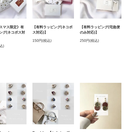
【有料ラッピング(宅急便
スマス限定》有
【有料ラッピング(ネコポ
のみ対応)】
ング(ネコポス対
ス対応)】
250円(税込)
150円(税込)
込)