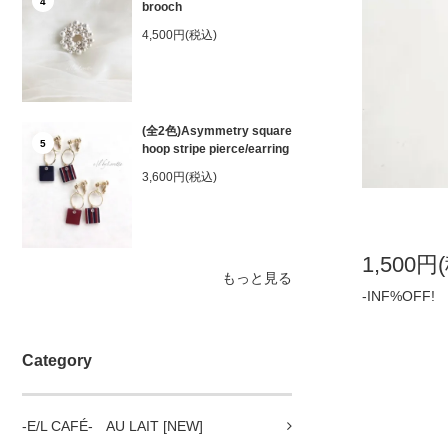
4
brooch
4,500円(税込)
(全2色)Asymmetry square
5
hoop stripe pierce/earring
3,600円(税込)
1,500円
もっと見る
-INF%OFF!
Category
-E/L CAFÉ- AU LAIT [NEW]