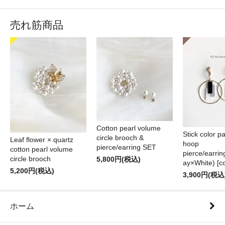
売れ筋商品
Cotton pearl volume
Stick color pa
circle brooch &
Leaf flower × quartz
hoop
pierce/earring SET
cotton pearl volume
pierce/earri
circle brooch
5,800円(税込)
ay×White) [cc
5,200円(税込)
3,900円(税込
ホーム