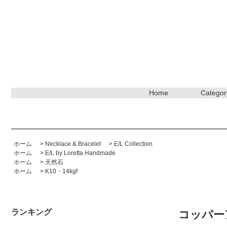
Home
Categor
ホーム
>
Necklace & Bracelet
>
E/L Collection
ホーム
>
E/L by Loretta Handmade
ホーム
>
天然石
ホーム
>
K10・14kgf
ランキング
コッパーアマ