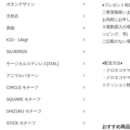
ボタンデザイン
♦プレゼント包
ご希望御座い
天然石
お気軽にお申
※複数購入の場
真鍮
ッピング、等)
K10・14kgf
ご記載のない
SILVER925
♦配送方法♦
サージカルステンレス[316L]
・クロネコヤマ
アニマルパターン
・クロネコヤ
☆クッション
CIRCLE モチーフ
SQUARE モチーフ
SHIZUKU モチーフ
STICK モチーフ
おすすめ商品