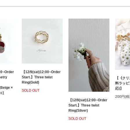
00~Order
【12/9(sat)12:00~Order
etry
Start.】Three twist
【《クリ
Ring(Gold)
料ラッピ
(Beige ×
応)】
SOLD OUT
cc]
200円(税
【12/9(sat)12:00~Order
Start.】Three twist
Ring(Silver)
SOLD OUT