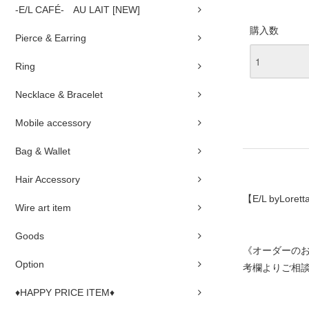
-E/L CAFÉ- AU LAIT [NEW]
購入数
Pierce & Earring
Ring
Necklace & Bracelet
Mobile accessory
Bag & Wallet
Hair Accessory
【E/L byLorett
Wire art item
Goods
《オーダーの
Option
考欄よりご相
♦HAPPY PRICE ITEM♦