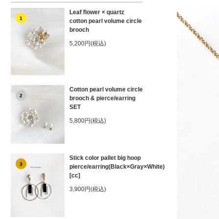
Leaf flower × quartz
1
cotton pearl volume circle
brooch
5,200円(税込)
Cotton pearl volume circle
2
brooch & pierce/earring
SET
5,800円(税込)
Stick color pallet big hoop
3
pierce/earring(Black×Gray×White)
[cc]
3,900円(税込)