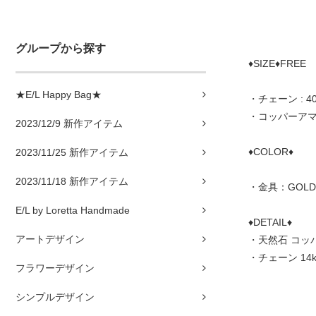
グループから探す
♦SIZE♦FREE
★E/L Happy Bag★
・チェーン : 4
・コッパーアマゾ
2023/12/9 新作アイテム
♦COLOR♦
2023/11/25 新作アイテム
2023/11/18 新作アイテム
・金具：GOLD
E/L by Loretta Handmade
♦DETAIL♦
アートデザイン
・天然石 コッ
・チェーン 14k
フラワーデザイン
シンプルデザイン