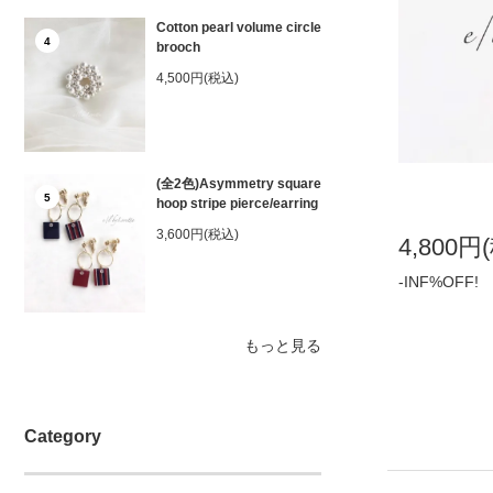
Cotton pearl volume circle
4
brooch
4,500円(税込)
(全2色)Asymmetry square
5
hoop stripe pierce/earring
3,600円(税込)
4,800円
-INF%OFF!
もっと見る
Category