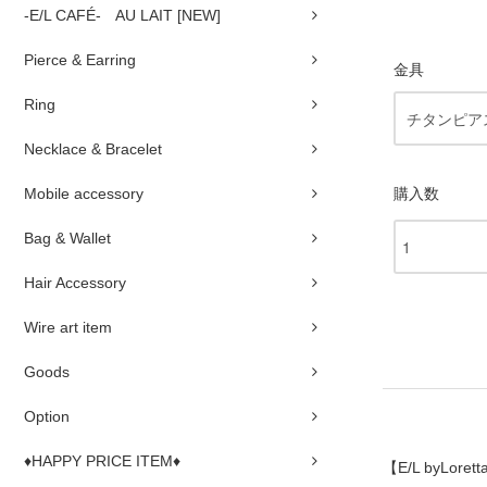
-E/L CAFÉ- AU LAIT [NEW]
Pierce & Earring
金具
Ring
Necklace & Bracelet
Mobile accessory
購入数
Bag & Wallet
Hair Accessory
Wire art item
Goods
Option
♦HAPPY PRICE ITEM♦
【E/L byLorett