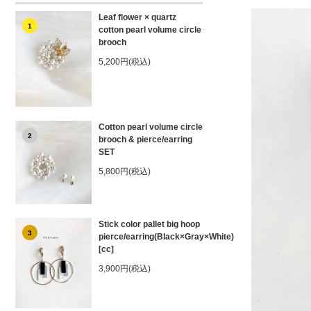
Leaf flower × quartz
1
cotton pearl volume circle
brooch
5,200円(税込)
Cotton pearl volume circle
2
brooch & pierce/earring
SET
5,800円(税込)
Stick color pallet big hoop
3
pierce/earring(Black×Gray×White)
[cc]
3,900円(税込)