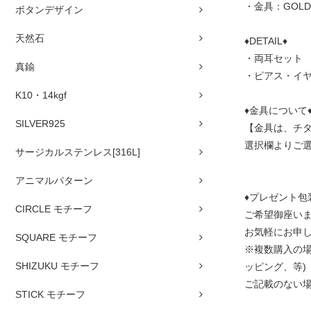
・金具：GOLD
ボタンデザイン
天然石
♦DETAIL♦
・両耳セット
真鍮
・ピアス・イ
K10・14kgf
♦金具について
SILVER925
【金具は、チタ
選択欄よりご
サージカルステンレス[316L]
アニマルパターン
♦プレゼント包
CIRCLE モチーフ
ご希望御座い
お気軽にお申
SQUARE モチーフ
※複数購入の場
SHIZUKU モチーフ
ッピング、等)
ご記載のない
STICK モチーフ