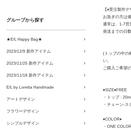
【♦受注製作デ
お急ぎの方は
グループから探す
通常は、1-7
発送までの日
★E/L Happy Bag★
2023/12/9 新作アイテム
(トップの中
い。
2023/11/25 新作アイテム
ご購入ご希望の
2023/11/18 新作アイテム
E/L by Loretta Handmade
♦SIZE♦FREE
・トップ : 20
アートデザイン
・チェーン-ステ
フラワーデザイン
♦COLOR♦
シンプルデザイン
・ONE COLOR 