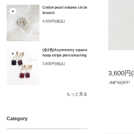
Cotton pearl volume circle
4
brooch
4,500円(税込)
(全2色)Asymmetry square
5
hoop stripe pierce/earring
3,600円(税込)
3,600円
-INF%OFF!
もっと見る
Category