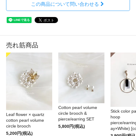
この商品について問い合わせる
売れ筋商品
Cotton pearl volume
Stick color pa
circle brooch &
Leaf flower × quartz
hoop
pierce/earring SET
cotton pearl volume
pierce/earri
circle brooch
5,800円(税込)
ay×White) [cc
5,200円(税込)
3,900円(税込