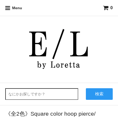
0
Menu
検索
《全2色》Square color hoop pierce/