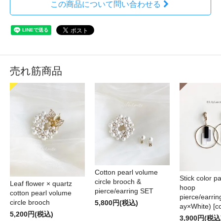
この商品について問い合わせる
売れ筋商品
Cotton pearl volume
Stick color pa
circle brooch &
Leaf flower × quartz
hoop
pierce/earring SET
cotton pearl volume
pierce/earri
circle brooch
5,800円(税込)
ay×White) [cc
5,200円(税込)
3,900円(税込