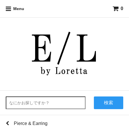
0
Menu
検索
Pierce & Earring