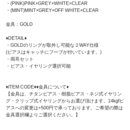
・(PINK)PINK×GREY×WHITE×CLEAR
・(MINT)MINT×GREY×OFF WHITE×CLEAR
金具：GOLD
♦︎DETAIL♦︎
・GOLDのリングが取外し可能な２WAY仕様
(ピアスはキャッチにフープが付いています。)
・両耳セット
・ピアス・イヤリング選択可能
♦︎ITEM CODE♦︎♦金具について♦
【金具は、チタンピアス・樹脂ピアス・ネジ式イヤリン
グ・クリップ式イヤリングからお選び頂けます。14kgfピ
アスへの変更は+500円で承っております。ご希望の際は
金具選択欄よりご選択ください。】