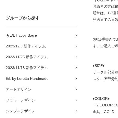
お急ぎの方は
通常は、1-7
グループから探す
発送までの日
★E/L Happy Bag★
(柄は手書き
す。ご購入ご希
2023/12/9 新作アイテム
2023/11/25 新作アイテム
♦︎SIZE♦︎
2023/11/18 新作アイテム
サークル部分約1
E/L by Loretta Handmade
スクエア部分約1
アートデザイン
♦COLOR♦
フラワーデザイン
・2 COLOR :
シンプルデザイン
金具：GOLD