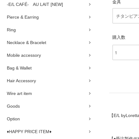
金具
-E/L CAFÉ- AU LAIT [NEW]
Pierce & Earring
Ring
購入数
Necklace & Bracelet
Mobile accessory
Bag & Wallet
Hair Accessory
Wire art item
Goods
【E/L byLorett
Option
♦HAPPY PRICE ITEM♦
【♦受注製作デ