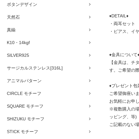
ボタンデザイン
♦DETAIL♦
天然石
・両耳セット
真鍮
・ピアス、イ
K10・14kgf
♦金具について
SILVER925
【金具は、チタ
サージカルステンレス[316L]
す。ご希望の
アニマルパターン
♦プレゼント包
CIRCLE モチーフ
ご希望御座い
お気軽にお申
SQUARE モチーフ
※複数購入の場
ッピング、等)
SHIZUKU モチーフ
ご記載のない
STICK モチーフ