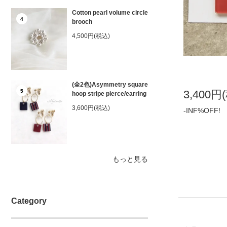
Cotton pearl volume circle
4
brooch
4,500円(税込)
(全2色)Asymmetry square
5
3,400円
hoop stripe pierce/earring
3,600円(税込)
-INF%OFF!
もっと見る
Category