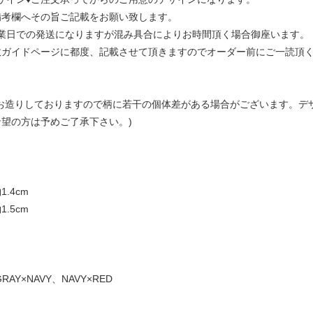
備考欄へその旨ご記載をお願い致します。
営業日での発送になりますが混み具合によりお時間頂く場合御座います。
数ガイドページに都度、記載させて頂きますのでオーダー前にご一読頂
でお造りしておりますので柄に若干の個体差がある場合がございます。デ
望の方は予めご了承下さい。)
.4cm
.5cm
 GRAY×NAVY、NAVY×RED