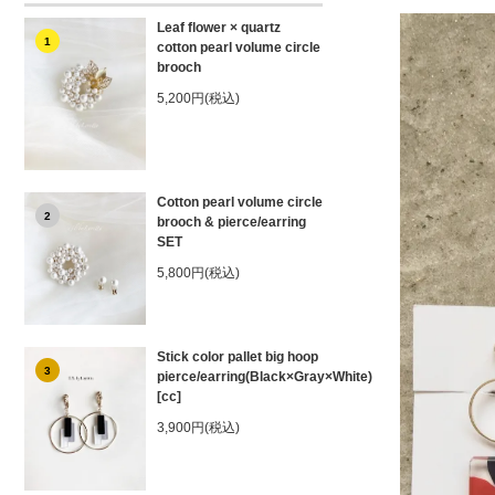
Leaf flower × quartz
1
cotton pearl volume circle
brooch
5,200円(税込)
Cotton pearl volume circle
2
brooch & pierce/earring
SET
5,800円(税込)
Stick color pallet big hoop
3
pierce/earring(Black×Gray×White)
[cc]
3,900円(税込)