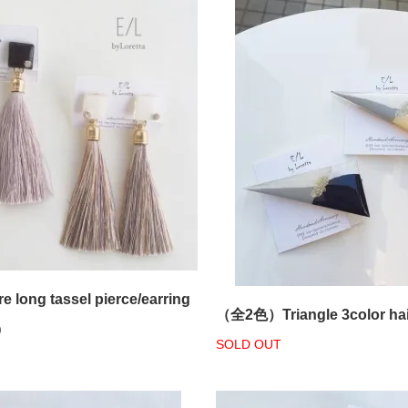
e long tassel pierce/earring
（全2色）Triangle 3color hair
)
SOLD OUT