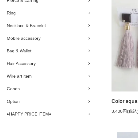
Pierce & Earring
Ring
Necklace & Bracelet
Mobile accessory
Bag & Wallet
Hair Accessory
Wire art item
Goods
Color squar
Option
3,400円(税込
♦HAPPY PRICE ITEM♦