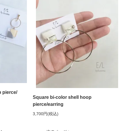
pierce/
Square bi-color shell hoop
pierce/earring
3,700円(税込)