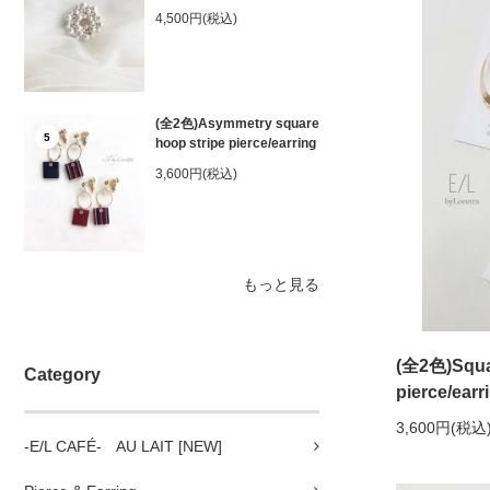
4,500円(税込)
(全2色)Asymmetry square
5
hoop stripe pierce/earring
3,600円(税込)
もっと見る
(全2色)Squar
Category
pierce/earr
3,600円(税込
-E/L CAFÉ- AU LAIT [NEW]