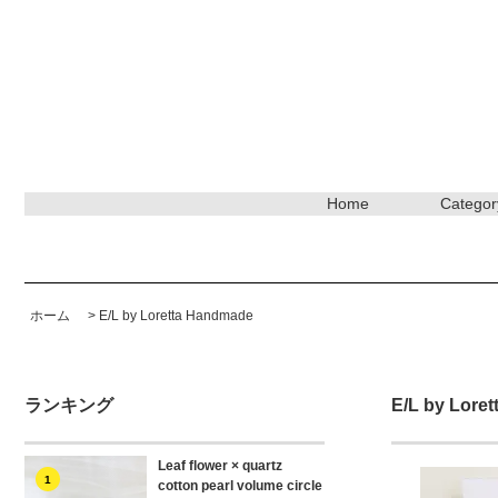
Home
Categor
ホーム
>
E/L by Loretta Handmade
ランキング
E/L by Lore
Leaf flower × quartz
1
cotton pearl volume circle