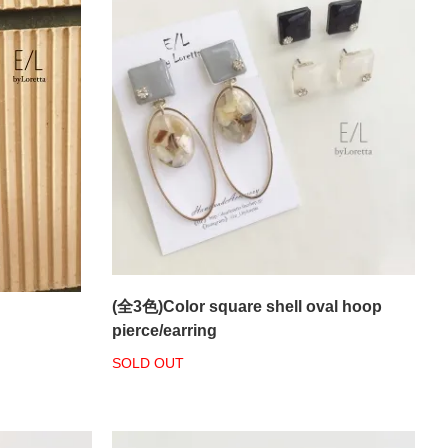
(全3色)Color square shell oval hoop
pierce/earring
SOLD OUT