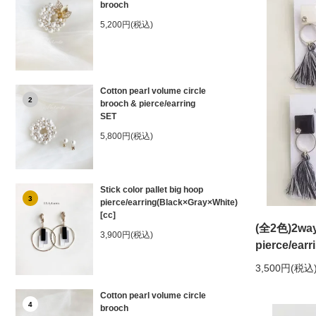
brooch
5,200円(税込)
Cotton pearl volume circle
2
brooch & pierce/earring
SET
5,800円(税込)
Stick color pallet big hoop
3
pierce/earring(Black×Gray×White)
[cc]
(全2色)2way 
3,900円(税込)
pierce/earr
3,500円(税込
Cotton pearl volume circle
4
brooch