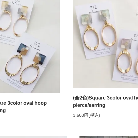
(全2色)Square 3color oval 
e 3color oval hoop
pierce/earring
ing
3,600円(税込)
)