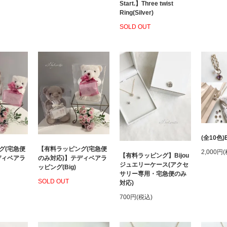
Start.】Three twist
Ring(Silver)
SOLD OUT
(全10色)B
グ(宅急便
【有料ラッピング(宅急便
2,000円
【有料ラッピング】Bijou
ディベアラ
のみ対応)】テディベアラ
ジュエリーケース(アクセ
ッピング(Big)
サリー専用・宅急便のみ
SOLD OUT
対応)
700円(税込)