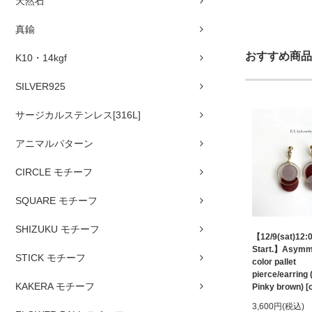
天然石
真鍮
おすすめ商品
K10・14kgf
SILVER925
サージカルステンレス[316L]
アニマルパターン
CIRCLE モチーフ
SQUARE モチーフ
SHIZUKU モチーフ
【12/9(sat)12:
Start.】Asymm
STICK モチーフ
color pallet
pierce/earring 
KAKERA モチーフ
Pinky brown) [
3,600円(税込)