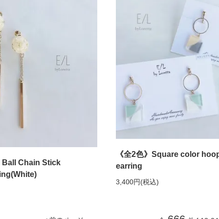
《全2色》Square color hoop 
 Ball Chain Stick
earring
ing(White)
3,400円(税込)