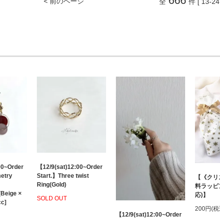
666
< 前のページ
全
件 [ 13-24
00~Order
【12/9(sat)12:00~Order
etry
Start.】Three twist
【《クリ
Ring(Gold)
料ラッピ
(Beige ×
応)】
SOLD OUT
cc]
200円(税
【12/9(sat)12:00~Order