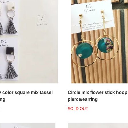
color square mix tassel
Circle mix flower stick hoop
ing
pierce/earring
)
SOLD OUT